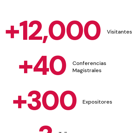
+
12,000
Visitantes
+
40
Conferencias
Magistrales
+
300
Expositores