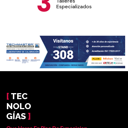
3
Talleres
Especializados
[
TEC
NOLO
GÍAS
]