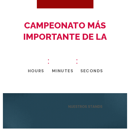
Y SÉ PARTE DEL
CAMPEONATO MÁS
IMPORTANTE DE LA
METALMECÁNICA
0
0
0
0
0
0
HOURS
MINUTES
SECONDS