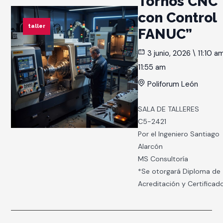
Tornos CNC
con Control
taller
FANUC”
3 junio, 2026 \ 11:10 a
11:55 am
Poliforum León
SALA DE TALLERES
C5-2421
Por el Ingeniero Santiago
Alarcón
MS Consultoría
*Se otorgará Diploma de
Acreditación y Certifica