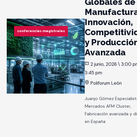
Globales de 
Manufactura
Innovación,
Competitivi
conferencias magistrales
y Producció
Avanzada
2 junio, 2026 \ 3:00 p
3:45 pm
Poliforum León
Juanjo Gómez Especialist
Mercados AFM Cluster,
Fabricación avanzada y di
en España