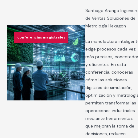
Santiago Arango Ingenier
de Ventas Soluciones de
Metrología Hexagon
conferencias magistrales
La manufactura inteligent
exige procesos cada vez
más precisos, conectado
y eficientes. En esta
conferencia, conocerás
cómo las soluciones
digitales de simulación,
optimización y metrologí
permiten transformar las
operaciones industriales
mediante herramientas
que mejoran la toma de
decisiones, reducen