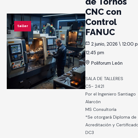
de Tornos
CNC con
Control
taller
FANUC
2 junio, 2026 \ 12:00 
12:45 pm
Poliforum León
SALA DE TALLERES
C5- 2421
Por el Ingeniero Santiago
Alarcón
MS Consultoría
*Se otorgará Diploma de
Acreditación y Certificad
DC3