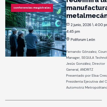
manufactur
conferencias magistrales
metalmecán
2 junio, 2026 \ 4:00 
4:45 pm
Poliforum León
Fernando Gónzalez, Coun
Manager, SEGULA Technol
Jesús González, Director
General, ANDRITZ
Presentado por Elisa Cres
Presidenta Ejecutiva del C
Automotriz Metropolitan