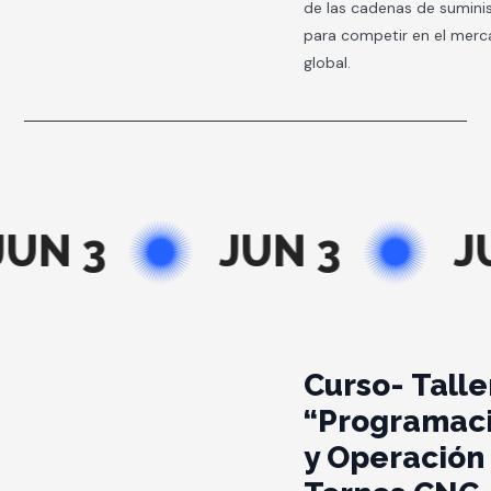
de las cadenas de sumini
para competir en el mer
global.
UN 3
JUN 3
JU
Curso- Talle
“Programac
y Operación