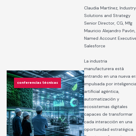
Claudia Martínez, Industr
Solutions and Strategy
Senior Director, CG, Mfg
Mauricio Alejandro Pavón,
Named Account Executiv
Salesforce
La industria
manufacturera está
entrando en una nueva er
conferencias técnicas
impulsada por inteligenci
artificial agéntica,
automatización y
ecosistemas digitales
capaces de transformar
cada interacción en una
oportunidad estratégica.