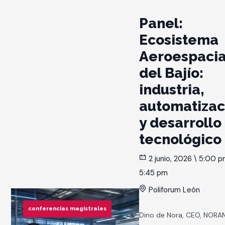
Panel:
Ecosistema
Aeroespacia
del Bajío:
industria,
automatizac
y desarrollo
tecnológico
2 junio, 2026 \ 5:00 p
5:45 pm
Poliforum León
conferencias magistrales
Dino de Nora, CEO, NOR