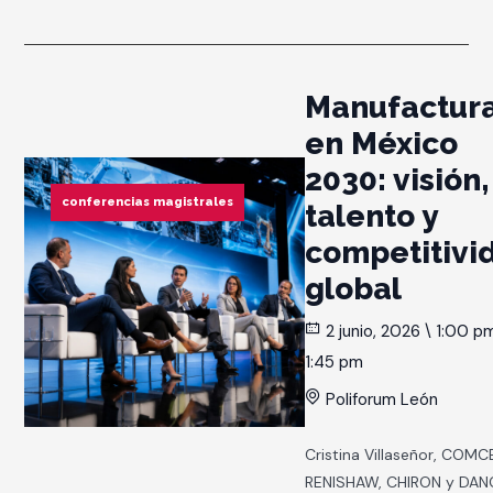
Manufactur
en México
2030: visión,
conferencias magistrales
talento y
competitivi
global
2 junio, 2026 \ 1:00 p
1:45 pm
Poliforum León
Cristina Villaseñor, COMC
RENISHAW, CHIRON y DAN