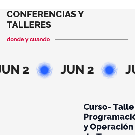
CONFERENCIAS Y
TALLERES
donde y cuando
UN 2
JUN 2
J
Curso- Talle
Programaci
y Operación