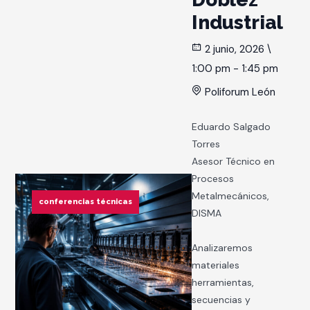
Industrial
2 junio, 2026 \
1:00 pm - 1:45 pm
Poliforum León
Eduardo Salgado
Torres
Asesor Técnico en
Procesos
Metalmecánicos,
conferencias técnicas
DISMA
Analizaremos
materiales
herramientas,
secuencias y