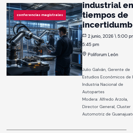
industrial e
tiempos de
conferencias magistrales
incertidumb
2 junio, 2026 \ 5:00 p
5:45 pm
Poliforum León
Julio Galván, Gerente de
Estudios Económicos de 
Industria Nacional de
Autopartes
Modera: Alfredo Arzola,
Director General, Cluster
Automotriz de Guanajuat