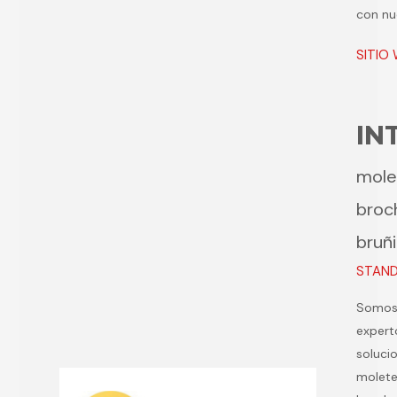
con nu
SITIO
IN
mole
broc
bruñ
STAND 
Somo
expert
soluci
molet