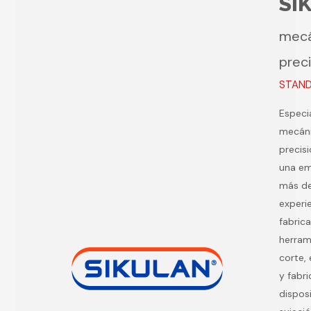
SI
mecá
prec
STAND 
Especi
mecán
precis
una e
más d
experie
fabric
herram
corte, 
y fabr
dispos