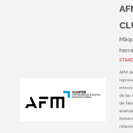
AF
CL
Máqu
herr
STAND 
AFM de
repres
intere
de las
de fab
avanz
foment
relaci