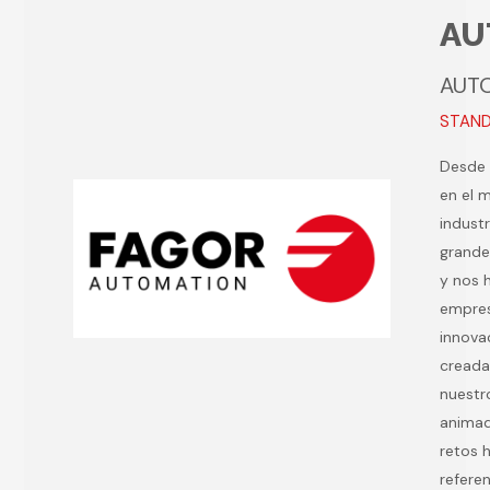
AU
AUT
STAND 
Desde 
en el 
industr
grande
y nos 
empres
innovac
creada
nuestr
animad
retos 
refere