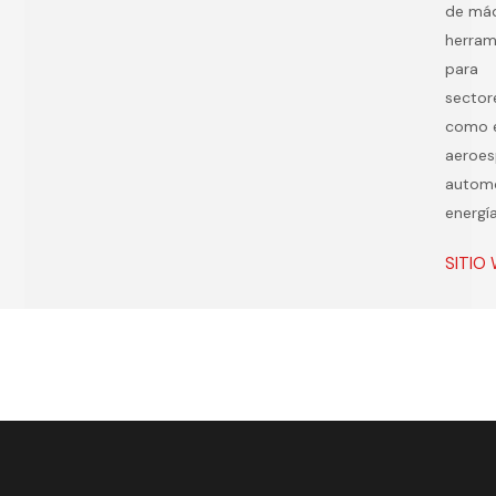
de má
herram
para
sector
como 
aeroes
autom
energí
SITIO