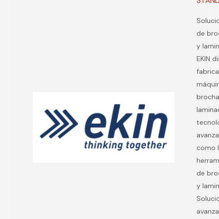
STAND 
Soluci
de br
y lami
EKIN d
fabric
máqui
broch
lamina
tecnol
avanza
como 
herram
de br
y lami
Soluci
avanz