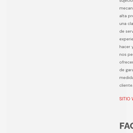
sujeci
mecan
alta pr
una cl
de serv
experi
hacer y
nos pe
ofrece
de gar
medid
cliente
SITIO
FA