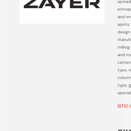
spread
entrep
and in
spirits
design
manuf
millin
and ma
center
type, 
column
type, 
specia
SITIO