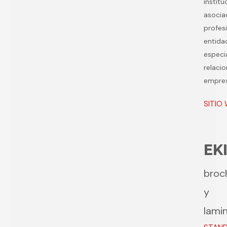
institu
asocia
profes
entida
especi
relacio
empres
SITIO
EK
broc
y
lami