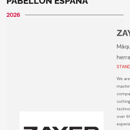
PABELLÓN ESPAÑA
2026
ZA
Máqu
herr
STAND 
We are
machin
compa
cuttin
techno
over 6
experi