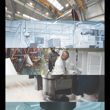
4
5
6
7