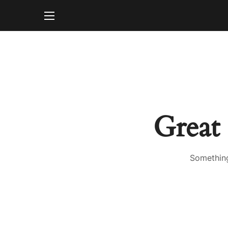
Great 
Something