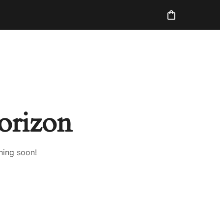
horizon
hing soon!