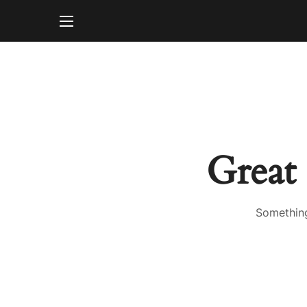
Great 
Something