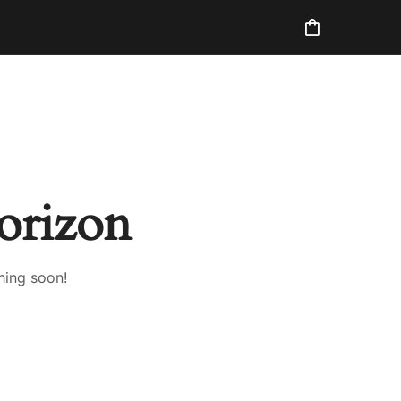
horizon
hing soon!