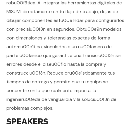
robu00f3tica. Al integrar las herramientas digitales de
MISUMI directamente en tu flujo de trabajo, dejas de
dibujar componentes estu00e1ndar para configurarlos
con precisiu00f3n en segundos. Obtu00e9n modelos
con dimensiones y tolerancias exactas de forma
automu00e1tica, vinculados a un nu00famero de
parte u00fanico que garantiza una transiciu00f3n sin
errores desde el diseu00f1o hasta la compra y
construcciu00f3n. Reduce dru00e1sticamente tus
tiempos de entrega y permite que tu equipo se
concentre en lo que realmente importa: la
ingenieru00eda de vanguardia y la soluciu00f3n de
problemas complejos.
SPEAKERS