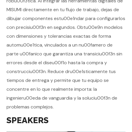
robu00f3tica. Al integrar las herramientas digitales de
MISUMI directamente en tu flujo de trabajo, dejas de
dibujar componentes estu00e1ndar para configurarlos
con precisiu00f3n en segundos. Obtu00e9n modelos
con dimensiones y tolerancias exactas de forma
automu00e1tica, vinculados a un nu00famero de
parte u00fanico que garantiza una transiciu00f3n sin
errores desde el diseu00f1o hasta la compra y
construcciu00f3n. Reduce dru00e1sticamente tus
tiempos de entrega y permite que tu equipo se
concentre en lo que realmente importa: la
ingenieru00eda de vanguardia y la soluciu00f3n de
problemas complejos.
SPEAKERS