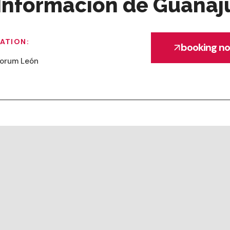
 Información de Guanaju
ATION:
booking n
forum León