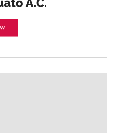
ato A.C.
ow