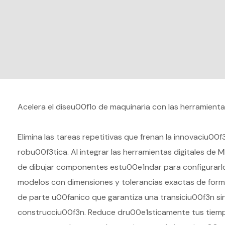
Acelera el diseu00f1o de maquinaria con las herramienta
Elimina las tareas repetitivas que frenan la innovaciu0
robu00f3tica. Al integrar las herramientas digitales de M
de dibujar componentes estu00e1ndar para configurar
modelos con dimensiones y tolerancias exactas de for
de parte u00fanico que garantiza una transiciu00f3n si
construcciu00f3n. Reduce dru00e1sticamente tus tiemp