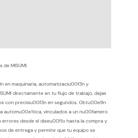
s de MISUMI.
0f3n en maquinaria, automatizaciu00f3n y
ISUMI directamente en tu flujo de trabajo, dejas
los con precisiu00f3n en segundos. Obtu00e9n
ma automu00e1tica, vinculados a un nu00famero
n errores desde el diseu00f1o hasta la compra y
os de entrega y permite que tu equipo se