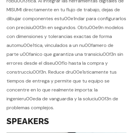
robu00f3tica. Al integrar las herramientas digitales de
MISUMI directamente en tu flujo de trabajo, dejas de
dibujar componentes estu00e1ndar para configurarlos
con precisiu00f3n en segundos. Obtu00e9n modelos
con dimensiones y tolerancias exactas de forma
automu00e1tica, vinculados a un nu00famero de
parte u00fanico que garantiza una transiciu00f3n sin
errores desde el diseu00f1o hasta la compra y
construcciu00f3n. Reduce dru00e1sticamente tus
tiempos de entrega y permite que tu equipo se
concentre en lo que realmente importa: la
ingenieru00eda de vanguardia y la soluciu00f3n de
problemas complejos.
SPEAKERS