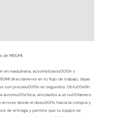
s de MISUMI.
0f3n en maquinaria, automatizaciu00f3n y
ISUMI directamente en tu flujo de trabajo, dejas
los con precisiu00f3n en segundos. Obtu00e9n
ma automu00e1tica, vinculados a un nu00famero
n errores desde el diseu00f1o hasta la compra y
os de entrega y permite que tu equipo se