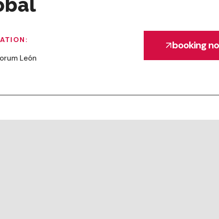
obal
ATION:
booking n
forum León