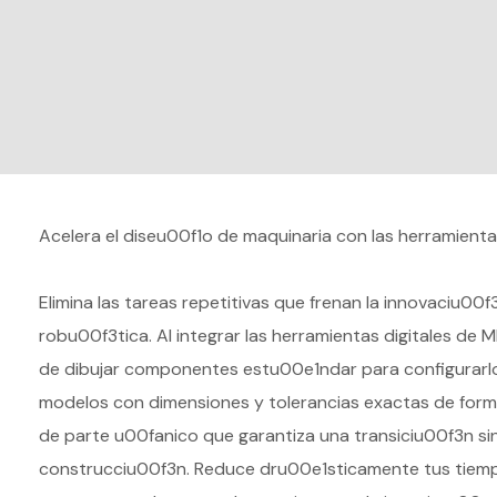
Acelera el diseu00f1o de maquinaria con las herramienta
Elimina las tareas repetitivas que frenan la innovaciu0
robu00f3tica. Al integrar las herramientas digitales de M
de dibujar componentes estu00e1ndar para configurar
modelos con dimensiones y tolerancias exactas de for
de parte u00fanico que garantiza una transiciu00f3n si
construcciu00f3n. Reduce dru00e1sticamente tus tiemp