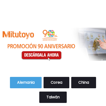
Alemania
Corea
China
Taiwán